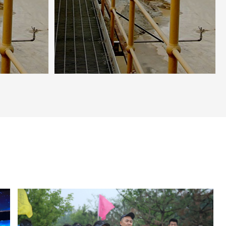
海外投资
ES
OVERSEAS INVESTMENT