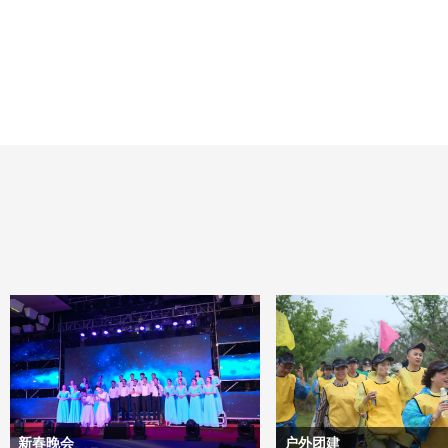
新春晚会
户外团建