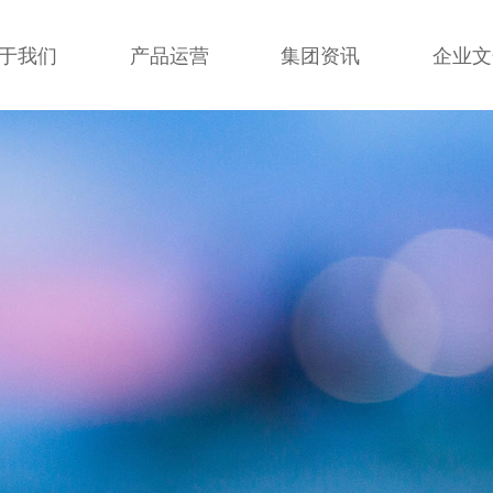
于我们
产品运营
集团资讯
企业文