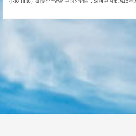
（Rio Tinto）硼酸盐产品的中国分销商，深耕中国市场