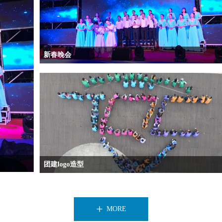
MORE
MORE
ꄸ
ꄸ
新春晚会
团建logo造型
MORE
ꄸ