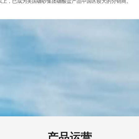
15年以上，已成为美国硼砂集团硼酸盐产品中国区较大的分销商。
产品运营