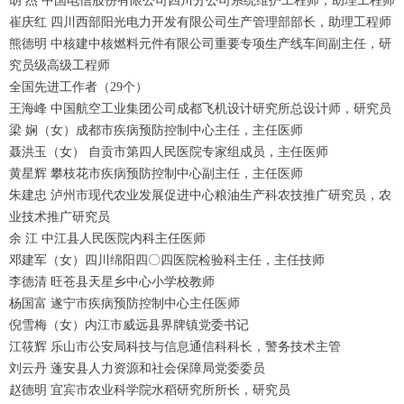
胡 杰 中国电信股份有限公司四川分公司系统维护工程师，助理工程师
崔庆红 四川西部阳光电力开发有限公司生产管理部部长，助理工程师
熊德明 中核建中核燃料元件有限公司重要专项生产线车间副主任，研
究员级高级工程师
全国先进工作者（29个）
王海峰 中国航空工业集团公司成都飞机设计研究所总设计师，研究员
梁 娴（女）成都市疾病预防控制中心主任，主任医师
聂洪玉（女） 自贡市第四人民医院专家组成员，主任医师
黄星辉 攀枝花市疾病预防控制中心副主任，主任医师
朱建忠 泸州市现代农业发展促进中心粮油生产科农技推广研究员，农
业技术推广研究员
余 江 中江县人民医院内科主任医师
邓建军（女）四川绵阳四〇四医院检验科主任，主任技师
李德清 旺苍县天星乡中心小学校教师
杨国富 遂宁市疾病预防控制中心主任医师
倪雪梅（女）内江市威远县界牌镇党委书记
江筱辉 乐山市公安局科技与信息通信科科长，警务技术主管
刘云丹 蓬安县人力资源和社会保障局党委委员
赵德明 宜宾市农业科学院水稻研究所所长，研究员