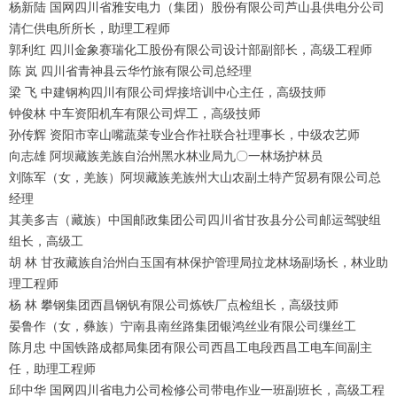
杨新陆 国网四川省雅安电力（集团）股份有限公司芦山县供电分公司
清仁供电所所长，助理工程师
郭利红 四川金象赛瑞化工股份有限公司设计部副部长，高级工程师
陈 岚 四川省青神县云华竹旅有限公司总经理
梁 飞 中建钢构四川有限公司焊接培训中心主任，高级技师
钟俊林 中车资阳机车有限公司焊工，高级技师
孙传辉 资阳市宰山嘴蔬菜专业合作社联合社理事长，中级农艺师
向志雄 阿坝藏族羌族自治州黑水林业局九〇一林场护林员
刘陈军（女，羌族）阿坝藏族羌族州大山农副土特产贸易有限公司总
经理
其美多吉（藏族）中国邮政集团公司四川省甘孜县分公司邮运驾驶组
组长，高级工
胡 林 甘孜藏族自治州白玉国有林保护管理局拉龙林场副场长，林业助
理工程师
杨 林 攀钢集团西昌钢钒有限公司炼铁厂点检组长，高级技师
晏鲁作（女，彝族）宁南县南丝路集团银鸿丝业有限公司缫丝工
陈月忠 中国铁路成都局集团有限公司西昌工电段西昌工电车间副主
任，助理工程师
邱中华 国网四川省电力公司检修公司带电作业一班副班长，高级工程