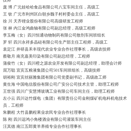
技师
庞 博 广元娃哈哈食品有限公司八宝车间主任，高级工
王 钦 广元市利州区白朝乡魏子村村委会主任，高级工
徐 川 天齐锂业股份有限公司高级研发工程师
张 林 内江金鸿曲轴有限公司副总经理，高级工程师
李玉梅（女）四川恒通动物制药有限公司散剂车间班组长
罗 轩 四川永祥多晶硅有限公司生产部主任工程师，高级工
袁定江 井研县禾丰现代农业专业合作社理事长，高级农技师
蔡敬月 南充嘉美印染有限公司副总经理，工程师
蒲俊竹（女）四川橙之源农业开发有限公司副总经理，助理会计师
屈万聪 宜宾五粮液集团公司501车间班组长，高级技师
胡裕刚 宜宾丝丽雅集团有限公司党委副书记，高级政工师
黄生海 中国电信股份有限公司广安分公司技术主管，助理工程师
王世强 四川广安慧博玻璃工业有限公司车间主任，助理工程师
左小云 四川达竹煤电（集团）有限责任公司金刚煤矿机电科机电技术
员，工程师
朱鹏程 大竹县鹏程果业农民专业合作社理事长
陈 刚 四川远鸿小角楼酒业有限公司灌装车间主任
汪其德 南江五郎黄羊养殖专业合作社理事长