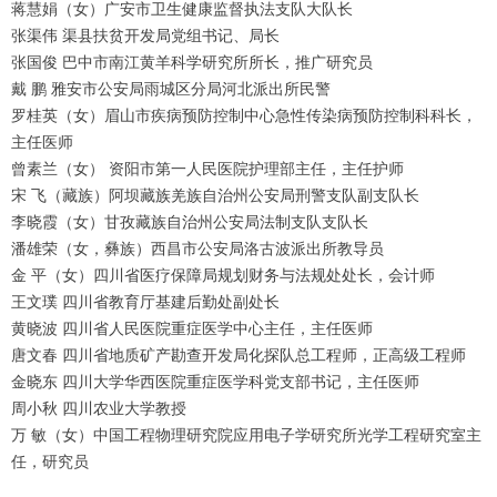
蒋慧娟（女）广安市卫生健康监督执法支队大队长
张渠伟 渠县扶贫开发局党组书记、局长
张国俊 巴中市南江黄羊科学研究所所长，推广研究员
戴 鹏 雅安市公安局雨城区分局河北派出所民警
罗桂英（女）眉山市疾病预防控制中心急性传染病预防控制科科长，
主任医师
曾素兰（女） 资阳市第一人民医院护理部主任，主任护师
宋 飞（藏族）阿坝藏族羌族自治州公安局刑警支队副支队长
李晓霞（女）甘孜藏族自治州公安局法制支队支队长
潘雄荣（女，彝族）西昌市公安局洛古波派出所教导员
金 平（女）四川省医疗保障局规划财务与法规处处长，会计师
王文璞 四川省教育厅基建后勤处副处长
黄晓波 四川省人民医院重症医学中心主任，主任医师
唐文春 四川省地质矿产勘查开发局化探队总工程师，正高级工程师
金晓东 四川大学华西医院重症医学科党支部书记，主任医师
周小秋 四川农业大学教授
万 敏（女）中国工程物理研究院应用电子学研究所光学工程研究室主
任，研究员